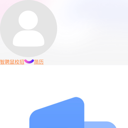
智聘鼠
校招
简历