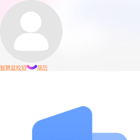
智聘鼠
校招
简历