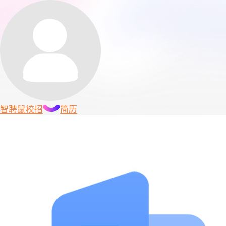
智聘鼠
校招
简历