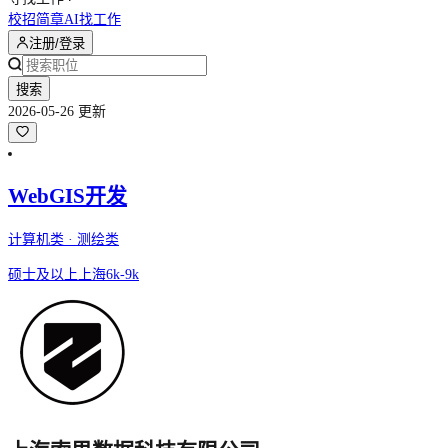
校招简章
AI找工作
注册/登录
搜索
2026-05-26 更新
WebGIS开发
计算机类 · 测绘类
硕士及以上
上海
6k-9k