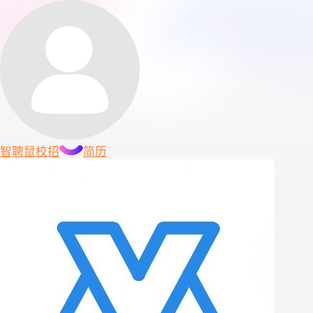
智聘鼠
校招
简历