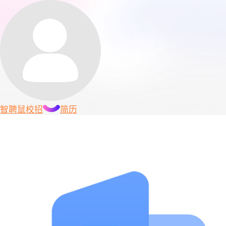
智聘鼠
校招
简历