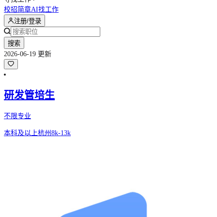
校招简章
AI找工作
注册/登录
搜索
2026-06-19 更新
研发管培生
不限专业
本科及以上
杭州
8k-13k