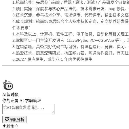
1.轮岗培养：先后参与前端 / 后端 / 算法 / 测试 / 产品研
2.项目实操：深度参与核心产品迭代、技术需求开发、bug 修
3.技术沉淀：参与技术分享、需求评审、代码评审，输出技术文
4.成长规划：轮岗结束后结合个人技术特长定岗，定向培养研发
任职要求：
1.本科及以上，计算机、软件工程、电子信息、自动化等相关理
2.掌握至少一门主流开发语言（Java/Python/C++/Go/Vu
3.逻辑清晰，具备良好代码书写习惯，有课程设计、竞赛、实习
4.热爱技术，愿意深耕研发，抗压能力强，沟通协作良好，有志往技
5.26/27 届应届生，或毕业 1 年内优秀往届生
AI智聘鼠
你的专属 AI 求职助理
深度分析
剩余
0