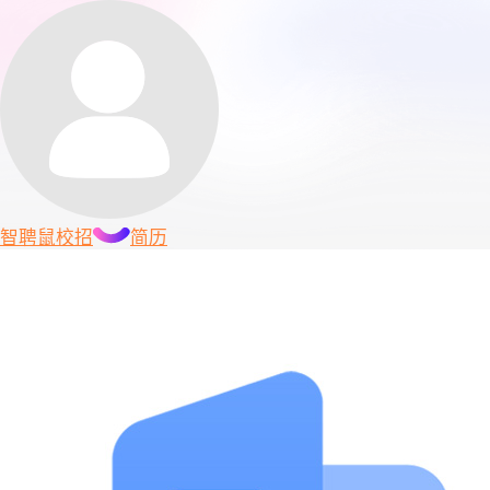
智聘鼠
校招
简历