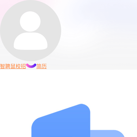
智聘鼠
校招
简历