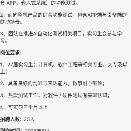
套 
APP
、嵌入式系统）的功能测试。
2
、面向整机产品的综合功能测试，包含
APP
端与设备端的
联动场景。
3
、团队在推进
AI
自动化测试相关项目，实习生会参与学
习。
岗位要求
:
1
、
27
届实习生；计算机、软件工程等相关专业，大专
及以
上
；
2
、具备良好的沟通与表达能力，做事耐心细致；
3
、热爱测试工作，对软件 
/ 
硬件测试有基础认知；
4
、可实习三个月以上
招聘人数
:
35人