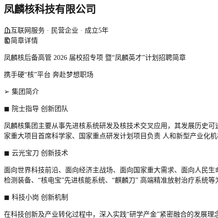
凤麟核科技有限公司
互联网服务 · 民营企业 · 成立5年
简章详情
凤麟核后备高管 2026 届校招专项
暨“凤麟英才”计划招聘简章
携手
硬“核”平台 奔赴梦想职场
➢
集团简介
◼
院士指导 创新团队
凤麟核
集团主要从事先进核系统研发及核技术交叉应用，其发展历史可
家重大项目首席科学家、国家重点研发计划项目负责
人和新型产业化机
◼
云光宝刀 创新技术
面向世界科技前沿、面向经济主战场、面向国家重大需求、面向人民生
检测装备、“核电宝”先进核能系统、“麒麟刀”
高端精准放射治疗系统等
◼
科技小岗 创新机制
在科技创新及产业转化过程中，深入实践“研学产金”紧密融合的发展理