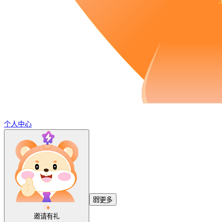
个人中心
更多
邀请有礼