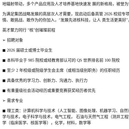
地辐射带动，多个产品应用及人才培养基地快速发
展的新格局，被誉为
为满足集团战略发展的高层次人才需要，现启动
后备高管 2026 校招专
情、敢挑战、敢作为的你加入，“发展先进核科技，让人
类生活更美好”
英才聚力同行 “核”创璀璨前程
➢
招聘对象
◼
2026 届硕士或博士毕业生
◼
本科毕业于
985 院校或经教育部认可的 QS 世界排名前 100 院校
◼
至少 2 年
校级或院级学生会主席（或相当级别职务）
的任职经历
◼
具备优秀的
学习力、创新力、沟通力、执行力
◼
有重量级社会活动经历或重要竞赛获奖经历者优先
➢
需求专业
◼
理工类：计算机科学与技术（人工智能、图像处理、机器学习、自然
学与技术，电子科学与技术，电气工程，
石油与天然气工程（测井工程
学（临床医学、核医学等），化学，材料，数学等