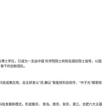
上具有博士学位，已成为一支由中国
科学院院士和知名国际院士指导，以国
为
骨干的创新团队。
科技成果应用，自主研发以“凤
麟云”智能核科技软件、“中子光”精密核
的科技发展新模式，形成重庆、
青岛、南京、安庆、湛江、合肥六大主基