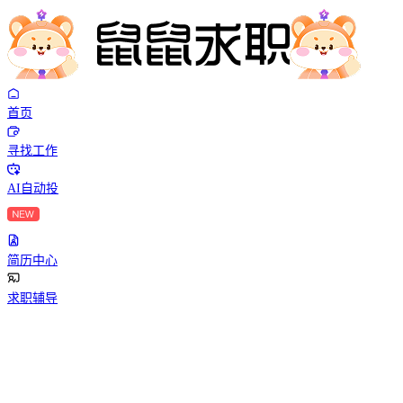
首页
寻找工作
AI自动投
简历中心
求职辅导