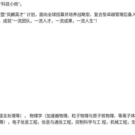
“科技小岗”。
项暨“凤麟英才”
计划
，面向全球招募并培养战略型、复合型卓越管理后备
，成就“
一流团队，一流人才，一流成果，一流人生
”！
语言处理等），
物理学（加速器物理、粒子物理与原子核物理、等离子
等），电子信息工程，信息与通信工程，控制科学与工
程，机械工程，