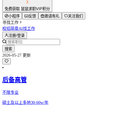
免费获取 鼠鼠求职VIP积分
小程序
反馈
邀请有礼
关注我们
寻找工作
校招简章
AI找工作
注册/登录
搜索
2026-05-27 更新
后备高管
不限专业
硕士及以上
多地
30-60w/年