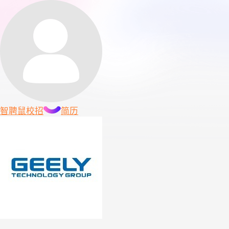
智聘鼠
校招
简历