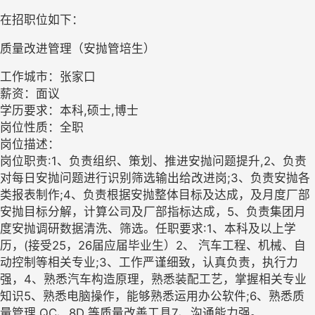
在招职位如下：
质量改进管理（安抛管培生）
工作城市：张家口
薪资：面议
学历要求：本科,硕士,博士
岗位性质：全职
岗位描述：
岗位职责:1、负责组织、策划、推进安抛问题提升,2、负责
对每日安抛问题进行识别筛选输出给改进岗;3、负责安抛各
类报表制作;4、负责根据安抛整体目标及达成，及月度厂部
安抛目标分解，计算公司及厂部指标达成，5、负责集团月
度安抛调研数据清洗、筛选。任职要求:1、本科及以上学
历，(接受25，26届应届毕业生）2、 汽车工程、机械、自
动控制等相关专业;3、工作严谨细致，认真负责，执行力
强，4、熟悉汽车构造原理，熟悉装配工艺，掌握相关专业
知识5、熟悉电脑操作，能够熟悉运用办公软件;6、熟悉质
量管理 QC、8D 等质量改善工具7、沟通能力强。