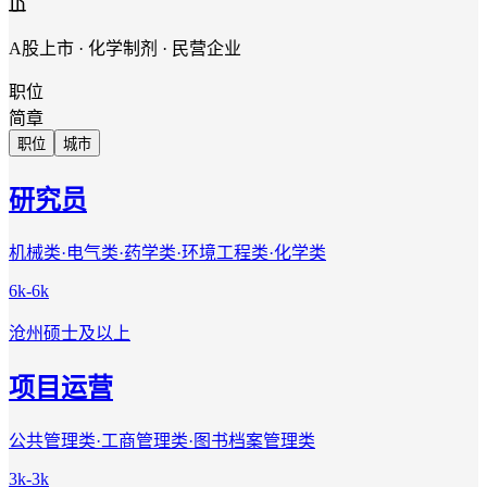
A股上市 · 化学制剂 · 民营企业
职位
简章
职位
城市
研究员
机械类·电气类·药学类·环境工程类·化学类
6k-6k
沧州
硕士及以上
项目运营
公共管理类·工商管理类·图书档案管理类
3k-3k