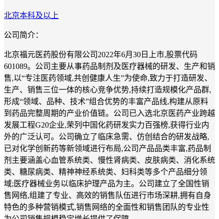
北京
本科及以上
公司简介：
北京福元医药股份有限公司2022年6月30日上市,股票代码
601089。公司主要从事药品制剂及医疗器械的研发、生产和销
售,以“专注医药领域,共创健康人生”为使命,致力于打造研发、
生产、销售三位一体的核心竞争优势,持续打造规模化产品群,
形成“领域、品种、技术”组合优势的丰富产品线,构建从原料
到药品完整周期的产业价值链。公司已入选北京医药产业跨越
发展工程G20企业,荣列中国化药研发实力百强榜,获得行业内
外的广泛认可。公司确立了临床急需、仿创结合的研发战略,
已对化学创新药等新领域进行布局,公司产品品类丰富,药品制
剂主要涵盖心血管系统类、慢性肾病类、皮肤病类、消化系统
类、糖尿病类、精神神经系统类、妇科类等多个产品细分领
域;医疗器械业务以临床护理产品为主。公司建立了全国性销
售网络,组建了专业、高效的销售队伍进行市场深耕,拥有自身
特色的多种营销模式,销售网络的全面性和销售团队的专业性
为公司销售规模稳定增长提供了保障。