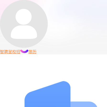
智聘鼠
校招
简历