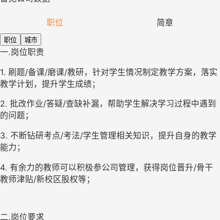
职位
简章
职位
城市
一.岗位职责
1. 
刷题
/
备课
/
磨课
/
教研，针对学生情况制定教学方案，落实
教学计划，提升学生成绩；
2. 
批改作业
/
答疑
/
查缺补漏，帮助学生解决学习过程中遇到
的问题；
3. 
不断钻研考点
/
考法
/
学生管理相关知识，提升自身的教学
能力；
4. 
有余力的教师可以积极参公司管理，获得岗位晋升
/
骨干
教师津贴
/
新校区股权等；
二.岗位要求