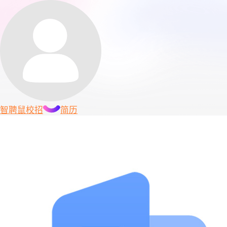
智聘鼠
校招
简历