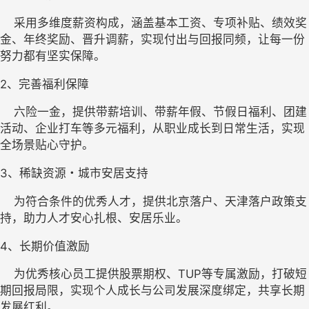
    采用多维度薪资构成，涵盖基本工资、专项补贴、绩效奖
金、年终奖励、晋升调薪，实现付出与回报同频，让每一份
努力都有坚实保障。
2、
完善福利保障
    六险一金
，提供带薪培训、带薪年假、节假日福利、团建
活动、企业打车等多元福利，从职业成长到日常生活，实现
全场景贴心守护。
3
、
稀缺资源・城市安居支持
    为符合条件的优秀人才，提供北京落户、天津落户政策支
持，助力人才安心扎根、安居乐业。
4、
长期价值激励
    为优秀核心员工提供股票期权、TUP等专属激励，打破短
期回报局限，实现个人成长与公司发展深度绑定，共享长期
发展红利。