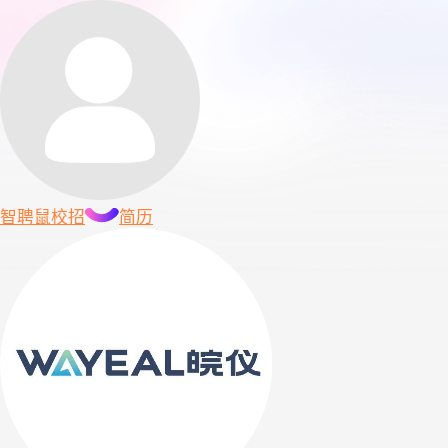
智聘鼠
校招
简历