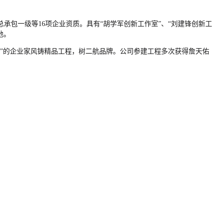
包一级等16项企业资质。具有“胡学军创新工作室”、“刘建锋创新工
地。
”的企业家风铸精品工程，树二航品牌。公司参建工程多次获得詹天佑