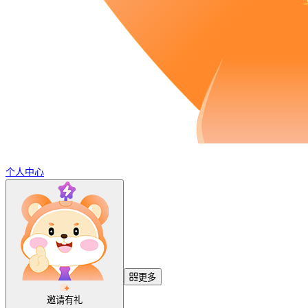
个人中心
更多
邀请有礼