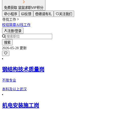
免费获取 鼠鼠求职VIP积分
小程序
反馈
邀请有礼
关注我们
寻找工作
校招简章
AI找工作
注册/登录
搜索
2026-05-28 更新
钢结构技术质量岗
不限专业
本科及以上
武汉
机电安装施工岗