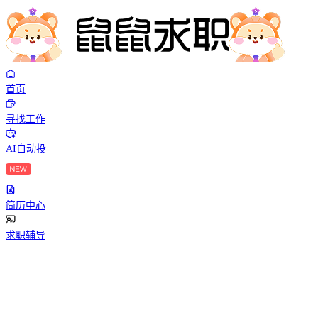
首页
寻找工作
AI自动投
简历中心
求职辅导