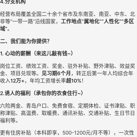
4.分支机构
经营布局覆盖全国二十余个省市及东南亚、南亚、中东、北
非等“一带一路”沿线国家，
工作地点“属地化”“人性化”“多区
域”
。
二、我们能为你提供？
1. 心动的薪酬（来这儿敲有钱~）
岗位工资、绩效工资、奖金、驻外补贴、野外津贴、效益奖
金、项目兑现等。
见习期6个月
，转正后第一年人均综合年
收入
12万+
，年均工资增长率
超10%
！
2.诱人的福利（承包你的衣食住行~）
六险两金、青岛户口、免费食宿、定期体检、证书津贴、职
称津贴、高温费、取暖费、通讯补贴、交通补贴、生日节日
福利等。
更有住房补贴（本科即享，500-1200元/月不等），一次性