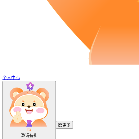
个人中心
更多
邀请有礼