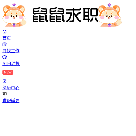
首页
寻找工作
AI自动投
简历中心
求职辅导