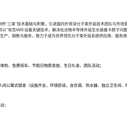
8所“三束”技术基础与积累，引进国内外资深分子束外延技术团队与市场营
司以“攻克MBE设备关键技术，解决化合物半导体外延生长装备卡脖子问题
、生产、销售与服务，致力于成为世界领先分子束外延系统供应商、服务
期体检、免费班车、节假日物质发放、生日礼金、团队活动；
；
2人间公寓式宿舍（设施齐全，环境舒适，含空调、热水器、独立卫生间、
培训；
；