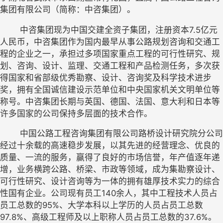
集团有限公司（简称：中咨集团）。
	中咨集团现为中国交建全资子集团，注册资本7.5亿元
人民币，中咨集团作为国内最早从事公路规划咨询和交通工
程的企业之一，承担过多项国家重点工程的可行性研究、规
划、咨询、设计、监理、交通工程和产品检测任务，多次获
得国家和省部级优秀勘察、设计、咨询奖及科学技术进步
奖，拥有全国诚信建设示范单位和中央国家机关文明单位等
称号。中咨集团长期与英国、德国、法国、意大利和日本等
许多国家的公司保持多层面的技术合作。
	中国公路工程咨询集团有限公司路桥设计研究院分公司
经过十余载的高速稳步发展，以其先进的经营理念、优良的
质量、一流的服务，赢得了良好的市场信誉，年产值逐年递
增，业务横跨公路、桥梁、市政等领域，成为集勘察设计、
可行性研究、设计咨询等为一体的拥有雄厚技术实力的综合
性国有企业。公司现有员工140余人，其中工程技术人员占
员工总数的95%、大学本科以上学历的人员占员工总数
97.8%、高级工程师及以上职称人员占员工总数的37.6%。