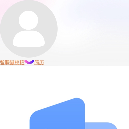
智聘鼠
校招
简历