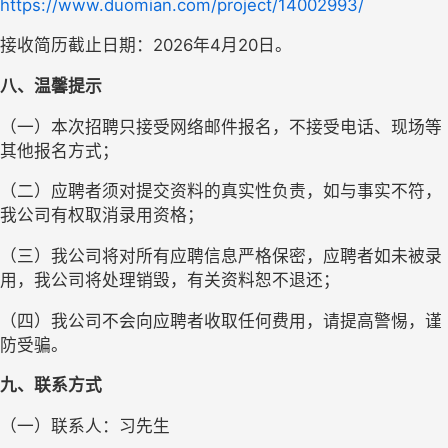
https://www.duomian.com/project/14002993/
接收简历截止日期：
202
6
年
4
月
20
日
。
八、
温馨提示
（
一
）
本次招聘只接受网络邮件报名，不接受电话、现场等
其他报名方式；
（
二
）
应聘者须对提交资料的真实性负责，如与事实不符，
我公司有权取消录用资格；
（
三
）
我公司将对所有应聘信息严格保密，应聘者如未被录
用，我公司将处理销毁，有关资料恕不退还；
（
四
）
我公司不会向应聘者收取任何费用，请提高警惕，谨
防受骗。
九、联系方式
（一）联系人：习先生