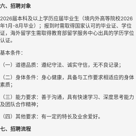
六、
招聘对象
202
6
届本科及以上学历应届毕业生
（
境
内外
高等
院校
2026
年1月-8月毕业）
；报到时需取得国家认可的毕业证、学位
证，海外留学生需取得教育部留学服务中心出具的学历学位
认证。
基本条件：
（
一
）
道德品质：遵纪守法、诚实守信，无不良记录；
（
二
）
身体条件：身心健康，具备与工作要求相适应的身体
素质；
（
三
）
能力要求：善于沟通，具有快速学习、深度思考能力
及团队合作精神；
（
四
）
其他要求：有一定的特长及业余爱好。
七、
招聘流程