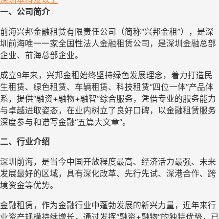
深圳
本科及以上
一、
公司简介
前海兴邦金融租赁有限责任公司（简称
“兴邦金租”），是深
圳前海唯一一家全国性法人金融租赁公司，
是
深圳金融总部
企业、前海总部企业。
成立
9
年来，兴邦金租始终坚持绿色发展理念，着力打造民
生租赁、绿色租赁、车辆租赁、科技租赁
“四位一体”产品体
系，提供“融资+融物+融智”综合服务，凭借专业的服务能力
与卓越进取姿态，在业内树立了良好口碑，以金融租赁服务
深度参与和谱写金融“五篇大文章”。
二、
行业介绍
深圳前海，是当今中国开放程度最高、经济活力最强、未来
发展最好的区域，具有深化改革、先行先试、深港合作、跨
境资金等优势。
金融租赁，作为金融行业中蓬勃发展的
新兴
力量，近年来行
业资产规模持续增长，通过发挥
“融资+融物”的独特优势，已