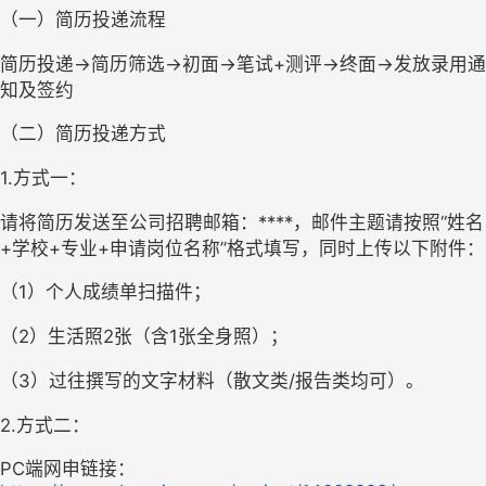
（
一
）
简历投递流程
简历投递
→简历筛选→初面→笔试+测评→终面→发放录用通
知及签约
（
二
）
简历投递方式
1.方式一：
请将简历发送至公司招聘邮箱：
****，邮件主题请按照“姓名
+学校+专业+申请岗位名称”格式填写，同时上传以下附件：
（
1
）
个人成绩单扫描件
；
（
2
）
生活照
2张（含1张全身照）
；
（
3
）
过往撰写的文字材料（散文类
/报告类均可）
。
2.方式二：
PC端网申链接：