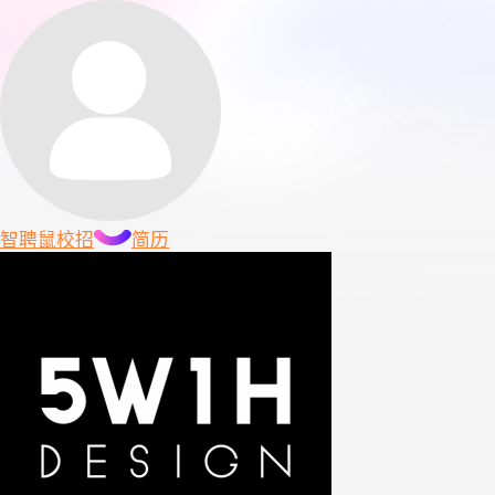
智聘鼠
校招
简历