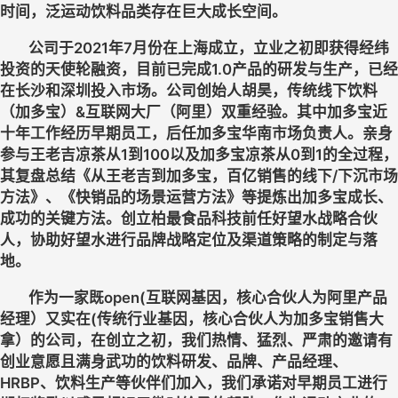
时间，泛运动饮料品类存在巨大成长空间。
	公司于2021年7月份在上海成立，立业之初即获得经纬
投资的天使轮融资，目前已完成1.0产品的研发与生产，已经
在长沙和深圳投入市场。公司创始人胡昊，传统线下饮料
（加多宝）&互联网大厂（阿里）双重经验。其中加多宝近
十年工作经历早期员工，后任加多宝华南市场负责人。亲身
参与王老吉凉茶从1到100以及加多宝凉茶从0到1的全过程，
其复盘总结《从王老吉到加多宝，百亿销售的线下/下沉市场
方法》、《快销品的场景运营方法》等提炼出加多宝成长、
成功的关键方法。创立柏最食品科技前任好望水战略合伙
人，协助好望水进行品牌战略定位及渠道策略的制定与落
地。
	作为一家既open(互联网基因，核心合伙人为阿里产品
经理）又实在(传统行业基因，核心合伙人为加多宝销售大
拿）的公司，在创立之初，我们热情、猛烈、严肃的邀请有
创业意愿且满身武功的饮料研发、品牌、产品经理、
HRBP、饮料生产等伙伴们加入，我们承诺对早期员工进行