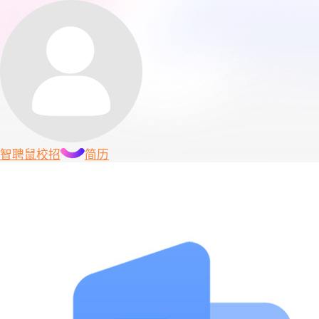
智聘鼠
校招
简历