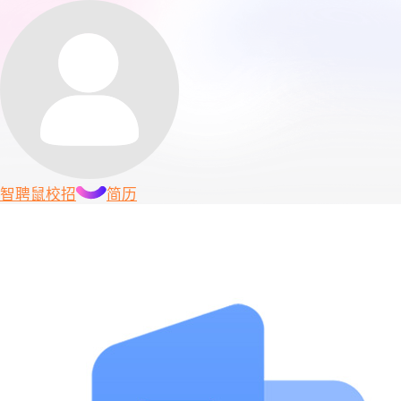
智聘鼠
校招
简历