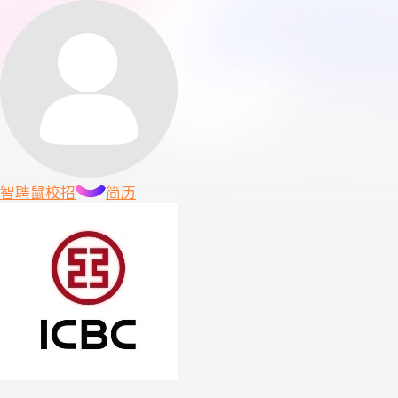
智聘鼠
校招
简历