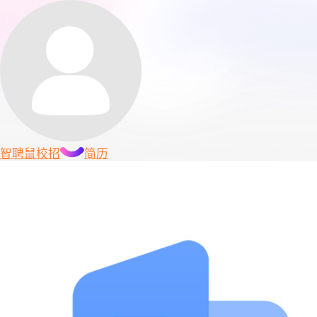
智聘鼠
校招
简历