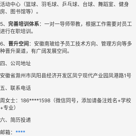
活动中心（篮球、羽毛球、乒乓球、台球、舞蹈室、健身
房、图书馆等）。
5、
完善培训体系
：一对一导师带教，根据工作需要对员工
进行在职培训。
6、
晋升空间
：
安徽南玻给予员工技术方向、管理方向等多
种晋升渠道，有广阔发展空间。
四、公司地址
安徽省
滁州市凤阳县
经济开发区
凤宁现代产业园
凤港路
1号
五、联系电话
周女士：
186****1598（微信同号，添加请备注姓名+学校
+专业）
六、
简历投递
邮箱：
****