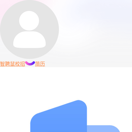
智聘鼠
校招
简历