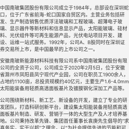
中国南玻集团股份有限公司成立于
1984年，总部设在深圳蛇
口
，位于广东省前海
-蛇口国家自贸区内。主营业务包括研
发、生产制造销售优质浮法玻璃和工程玻璃、超薄电子玻
璃、显示器件等新材料和信息显示产品，太阳能玻璃、硅材
料、光伏组件等可再生能源产品，光伏电站项目开发、建
设、运维一站式服务
。
1992年，公司A、B股同时在深圳证
券交易所上市，是中国最早的上市公司之一。
安徽南玻新能源材料科技有限公司
系
中国南玻集团股份有限
公司的全资子公司，公司成立于
2020年2月
5日
，位于安徽
省
滁州市凤阳县
凤宁现代产业园，
公司在职员工
1900余人
，
占地约
1
1
00亩，总投资规模约40亿元，主要生产1.6-4.0mm
太阳能装备用轻质高透面板基片及镀膜钢化深加工产品等。
公司围绕新材料、新工艺、新设备的开发，建立
了
专业的研
发团队，打造科研创新平台，建设集太阳能装备用轻质高透
面板基片制造、研发、营销于一体的大型生产及人才培养基
地。公司秉持改革先锋、集团首任董事长袁庚先生倡导的
“求 
真务实，实干兴邦”之理念，以"为社会提供先进的节能和可