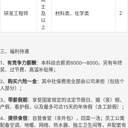
士
2
研发工程师
及
材料类、化学类
以
上
三、福利待遇
1、
有竞争力薪酬
：本科综合薪资
6000—8000，另有年终
奖、过节费、高温补贴等；
2、
购买六险一金
：其中社保费用全部由公司承担（包括个
人部分）；
3、
带薪假期
：享受国家规定的法定节假日、婚（丧）假、
产假、看护假，以及最多可达
15天的年休假（含工龄假）；
4、
提供食宿
：自营食堂（非外包），四菜一汤；员工公寓
配备空调、地暖、网络、热水器、独立卫生间等，并配套有