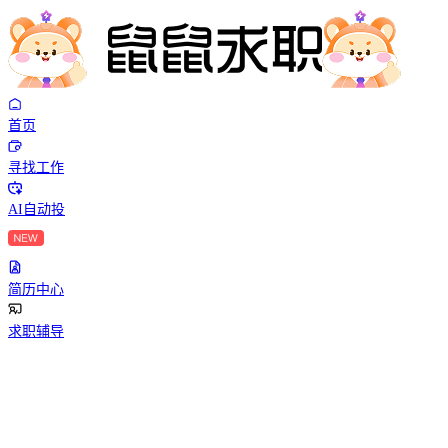
首页
寻找工作
AI自动投
简历中心
求职辅导