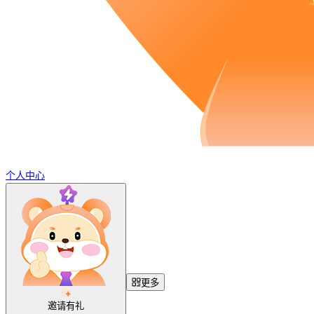
个人中心
更多
邀请有礼