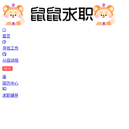
首页
寻找工作
AI自动投
简历中心
求职辅导