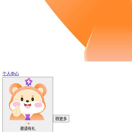
个人中心
更多
邀请有礼