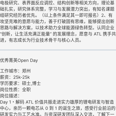
电极研究、表界面反应调控、结构创新等相关方向，理论基
础扎实，研究体系完整，学习与发展潜力突出，有知名课题
组研究经历者优先。（以上条件满足其一即可报名）2、有
攻坚克难的意愿与能力，善于打破固有思维，能够提出创新
思路与解决方案，以技术助力全球能源绿色转型。认同企业
“创新，让生活充满正能量” 的发展理念，愿意与 ATL 携手共
进，有志成长为行业技术骨干与核心人员。
优秀菁英Open Day
工作城市：郑州
薪资：25k-25k
学历要求：硕士,博士
岗位性质：全职
岗位描述：
Day 1・解码 ATL 价值共振走进实力雄厚的锂电研发与智造
中心，亲历一颗电芯从 0 到 1 的诞生之旅，感受行业前沿的
研发实力与工艺水准。与资深研发团队深入交流，了解下一