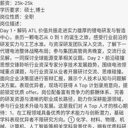
薪资：25k-25k
学历要求：硕士,博士
岗位性质：全职
岗位描述：
Day 1・解码 ATL 价值共振走进实力雄厚的锂电研发与智造
中心，亲历一颗电芯从 0 到 1 的诞生之旅，感受行业前沿的
研发实力与工艺水准。与资深研发团队深入交流，了解下一
代锂电池整体战略布局；参与集团高管商务晚宴，交流行业
见解，一同探讨全球能源变革相关议题。Day 2・前沿碰撞
思想交锋聆听行业资深专家分享技术发展趋势，围绕电池领
域重点课题，与行业资深从业者开展研讨交流、思维碰撞。
面向企业决策层进行答辩汇报，展示个人技术认知与问题解
决方案。表现优异者，现场可获得 A Top 计划录用意向，提
前锁定优质 offer。岗位配备富有竞争力的薪酬体系、完善
的研发资源与清晰的职业成长路径，助力你深耕能源领域，
参与行业技术升级与发展。这是我们对 A Top 人才的核心期
待：1、在工程领域具备优秀的学术能力与创新潜力，基础
学科表现优异者不限研究方向。① 化学、材料、物理、机
械、计算机、人工智能等相关学科背景优先，拥有优质科研