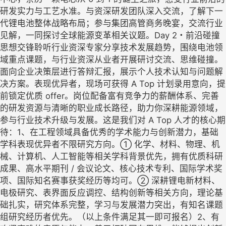
研发实力与工艺水准。与资深研发团队深入交流，了解下一
代锂电池整体战略布局；参与集团高管商务晚宴，交流行业
见解，一同探讨全球能源变革相关议题。Day 2・前沿碰撞
思想交锋聆听行业资深专家分享技术发展趋势，围绕电池领
域重点课题，与行业资深从业者开展研讨交流、思维碰撞。
面向企业决策层进行答辩汇报，展示个人技术认知与问题解
决方案。表现优异者，现场可获得 A Top 计划录用意向，提
前锁定优质 offer。岗位配备富有竞争力的薪酬体系、完善
的研发资源与清晰的职业成长路径，助力你深耕能源领域，
参与行业技术升级与发展。这是我们对 A Top 人才的核心期
待：1、在工程领域具备优秀的学术能力与创新潜力，基础
学科表现优异者不限研究方向。① 化学、材料、物理、机
械、计算机、人工智能等相关学科背景优先，拥有优质科研
成果、高水平期刊 / 会议论文、核心技术专利、国际学术奖
项、国际知名赛事获奖经历等均可。② 深耕锂电新材料、
电极研究、表界面反应调控、结构创新等相关方向，理论基
础扎实，研究体系完整，学习与发展潜力突出，有知名课题
组研究经历者优先。（以上条件满足其一即可报名）2、有