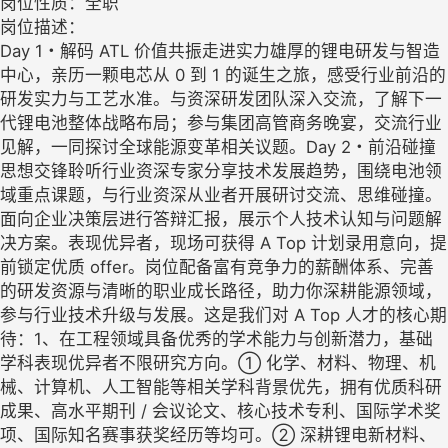
岗位性质：全职
岗位描述：
Day 1・解码 ATL 价值共振走进实力雄厚的锂电研发与智造
中心，亲历一颗电芯从 0 到 1 的诞生之旅，感受行业前沿的
研发实力与工艺水准。与资深研发团队深入交流，了解下一
代锂电池整体战略布局；参与集团高管商务晚宴，交流行业
见解，一同探讨全球能源变革相关议题。Day 2・前沿碰撞
思想交锋聆听行业资深专家分享技术发展趋势，围绕电池领
域重点课题，与行业资深从业者开展研讨交流、思维碰撞。
面向企业决策层进行答辩汇报，展示个人技术认知与问题解
决方案。表现优异者，现场可获得 A Top 计划录用意向，提
前锁定优质 offer。岗位配备富有竞争力的薪酬体系、完善
的研发资源与清晰的职业成长路径，助力你深耕能源领域，
参与行业技术升级与发展。这是我们对 A Top 人才的核心期
待：1、在工程领域具备优秀的学术能力与创新潜力，基础
学科表现优异者不限研究方向。① 化学、材料、物理、机
械、计算机、人工智能等相关学科背景优先，拥有优质科研
成果、高水平期刊 / 会议论文、核心技术专利、国际学术奖
项、国际知名赛事获奖经历等均可。② 深耕锂电新材料、