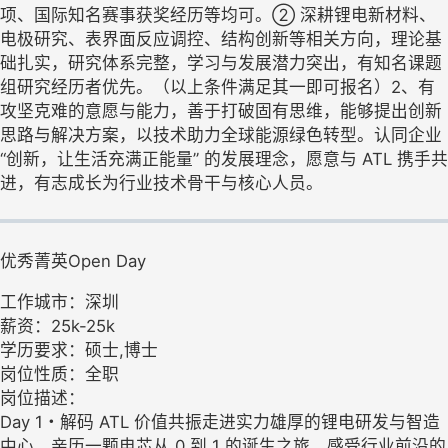
项、国际知名赛事获奖经历等均可。② 深耕锂电新材料、
电极研究、表界面反应调控、结构创新等相关方向，理论基
础扎实，研究体系完整，学习与发展潜力突出，有知名课题
组研究经历者优先。（以上条件满足其一即可报名）2、有
攻坚克难的意愿与能力，善于打破固有思维，能够提出创新
思路与解决方案，以技术助力全球能源绿色转型。认同企业
“创新，让生活充满正能量” 的发展理念，愿意与 ATL 携手共
进，有志成长为行业技术骨干与核心人员。
优秀菁英Open Day
工作城市：深圳
薪资：25k-25k
学历要求：硕士,博士
岗位性质：全职
岗位描述：
Day 1・解码 ATL 价值共振走进实力雄厚的锂电研发与智造
中心，亲历一颗电芯从 0 到 1 的诞生之旅，感受行业前沿的