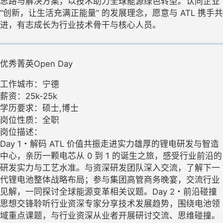
思路与解决方案，以技术助力全球能源绿色转型。认同企业
“创新，让生活充满正能量” 的发展理念，愿意与 ATL 携手共
进，有志成长为行业技术骨干与核心人员。
优秀菁英Open Day
工作城市：宁德
薪资：25k-25k
学历要求：硕士,博士
岗位性质：全职
岗位描述：
Day 1・解码 ATL 价值共振走进实力雄厚的锂电研发与智造
中心，亲历一颗电芯从 0 到 1 的诞生之旅，感受行业前沿的
研发实力与工艺水准。与资深研发团队深入交流，了解下一
代锂电池整体战略布局；参与集团高管商务晚宴，交流行业
见解，一同探讨全球能源变革相关议题。Day 2・前沿碰撞
思想交锋聆听行业资深专家分享技术发展趋势，围绕电池领
域重点课题，与行业资深从业者开展研讨交流、思维碰撞。