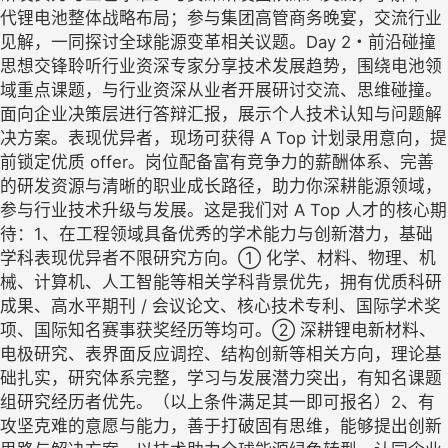
代锂电池整体战略布局；参与集团高管商务晚宴，交流行业
见解，一同探讨全球能源变革相关议题。Day 2・前沿碰撞
思想交锋聆听行业资深专家分享技术发展趋势，围绕电池领
域重点课题，与行业资深从业者开展研讨交流、思维碰撞。
面向企业决策层进行答辩汇报，展示个人技术认知与问题解
决方案。表现优异者，现场可获得 A Top 计划录用意向，提
前锁定优质 offer。岗位配备富有竞争力的薪酬体系、完善
的研发资源与清晰的职业成长路径，助力你深耕能源领域，
参与行业技术升级与发展。这是我们对 A Top 人才的核心期
待：1、在工程领域具备优秀的学术能力与创新潜力，基础
学科表现优异者不限研究方向。① 化学、材料、物理、机
械、计算机、人工智能等相关学科背景优先，拥有优质科研
成果、高水平期刊 / 会议论文、核心技术专利、国际学术奖
项、国际知名赛事获奖经历等均可。② 深耕锂电新材料、
电极研究、表界面反应调控、结构创新等相关方向，理论基
础扎实，研究体系完整，学习与发展潜力突出，有知名课题
组研究经历者优先。（以上条件满足其一即可报名）2、有
攻坚克难的意愿与能力，善于打破固有思维，能够提出创新