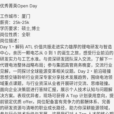
优秀菁英Open Day
工作城市：厦门
薪资：25k-25k
学历要求：硕士,博士
岗位性质：全职
岗位描述：
Day 1・解码 ATL 价值共振走进实力雄厚的锂电研发与智造
中心，亲历一颗电芯从 0 到 1 的诞生之旅，感受行业前沿的
研发实力与工艺水准。与资深研发团队深入交流，了解下一
代锂电池整体战略布局；参与集团高管商务晚宴，交流行业
见解，一同探讨全球能源变革相关议题。Day 2・前沿碰撞
思想交锋聆听行业资深专家分享技术发展趋势，围绕电池领
域重点课题，与行业资深从业者开展研讨交流、思维碰撞。
面向企业决策层进行答辩汇报，展示个人技术认知与问题解
决方案。表现优异者，现场可获得 A Top 计划录用意向，提
前锁定优质 offer。岗位配备富有竞争力的薪酬体系、完善
的研发资源与清晰的职业成长路径，助力你深耕能源领域，
参与行业技术升级与发展。这是我们对 A Top 人才的核心期