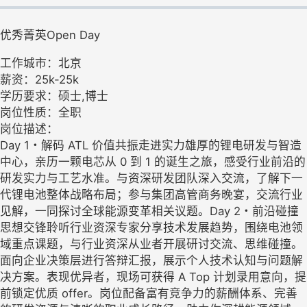
优秀菁英Open Day
工作城市：北京
薪资：25k-25k
学历要求：硕士,博士
岗位性质：全职
岗位描述：
Day 1・解码 ATL 价值共振走进实力雄厚的锂电研发与智造
中心，亲历一颗电芯从 0 到 1 的诞生之旅，感受行业前沿的
研发实力与工艺水准。与资深研发团队深入交流，了解下一
代锂电池整体战略布局；参与集团高管商务晚宴，交流行业
见解，一同探讨全球能源变革相关议题。Day 2・前沿碰撞
思想交锋聆听行业资深专家分享技术发展趋势，围绕电池领
域重点课题，与行业资深从业者开展研讨交流、思维碰撞。
面向企业决策层进行答辩汇报，展示个人技术认知与问题解
决方案。表现优异者，现场可获得 A Top 计划录用意向，提
前锁定优质 offer。岗位配备富有竞争力的薪酬体系、完善