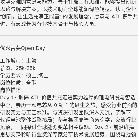
攻坚克难的意愿与能力，善于打破固有思维，能够提出创新
思路与解决方案，以技术助力全球能源绿色转型。认同企业
“创新，让生活充满正能量” 的发展理念，愿意与 ATL 携手共
进，有志成长为行业技术骨干与核心人员。
优秀菁英Open Day
工作城市：上海
薪资：25k-25k
学历要求：硕士,博士
岗位性质：全职
岗位描述：
Day 1・解码 ATL 价值共振走进实力雄厚的锂电研发与智造
中心，亲历一颗电芯从 0 到 1 的诞生之旅，感受行业前沿的
研发实力与工艺水准。与资深研发团队深入交流，了解下一
代锂电池整体战略布局；参与集团高管商务晚宴，交流行业
见解，一同探讨全球能源变革相关议题。Day 2・前沿碰撞
思想交锋聆听行业资深专家分享技术发展趋势，围绕电池领