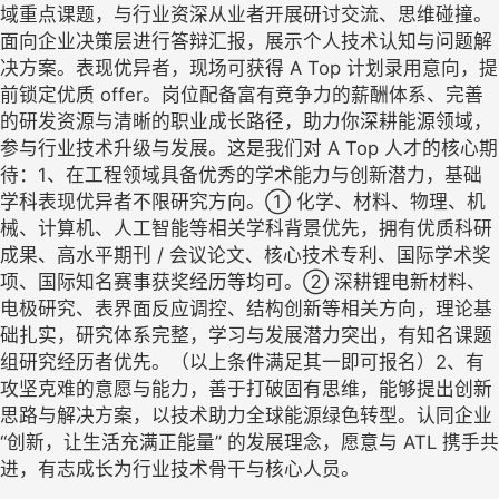
域重点课题，与行业资深从业者开展研讨交流、思维碰撞。
面向企业决策层进行答辩汇报，展示个人技术认知与问题解
决方案。表现优异者，现场可获得 A Top 计划录用意向，提
前锁定优质 offer。岗位配备富有竞争力的薪酬体系、完善
的研发资源与清晰的职业成长路径，助力你深耕能源领域，
参与行业技术升级与发展。这是我们对 A Top 人才的核心期
待：1、在工程领域具备优秀的学术能力与创新潜力，基础
学科表现优异者不限研究方向。① 化学、材料、物理、机
械、计算机、人工智能等相关学科背景优先，拥有优质科研
成果、高水平期刊 / 会议论文、核心技术专利、国际学术奖
项、国际知名赛事获奖经历等均可。② 深耕锂电新材料、
电极研究、表界面反应调控、结构创新等相关方向，理论基
础扎实，研究体系完整，学习与发展潜力突出，有知名课题
组研究经历者优先。（以上条件满足其一即可报名）2、有
攻坚克难的意愿与能力，善于打破固有思维，能够提出创新
思路与解决方案，以技术助力全球能源绿色转型。认同企业
“创新，让生活充满正能量” 的发展理念，愿意与 ATL 携手共
进，有志成长为行业技术骨干与核心人员。