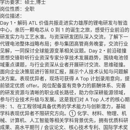
学历要求：硕士,博士
岗位性质：全职
岗位描述：
Day 1・解码 ATL 价值共振走进实力雄厚的锂电研发与智造
中心，亲历一颗电芯从 0 到 1 的诞生之旅，感受行业前沿的
研发实力与工艺水准。与资深研发团队深入交流，了解下一
代锂电池整体战略布局；参与集团高管商务晚宴，交流行业
见解，一同探讨全球能源变革相关议题。Day 2・前沿碰撞
思想交锋聆听行业资深专家分享技术发展趋势，围绕电池领
域重点课题，与行业资深从业者开展研讨交流、思维碰撞。
面向企业决策层进行答辩汇报，展示个人技术认知与问题解
决方案。表现优异者，现场可获得 A Top 计划录用意向，提
前锁定优质 offer。岗位配备富有竞争力的薪酬体系、完善
的研发资源与清晰的职业成长路径，助力你深耕能源领域，
参与行业技术升级与发展。这是我们对 A Top 人才的核心期
待：1、在工程领域具备优秀的学术能力与创新潜力，基础
学科表现优异者不限研究方向。① 化学、材料、物理、机
械、计算机、人工智能等相关学科背景优先，拥有优质科研
成果、高水平期刊 / 会议论文、核心技术专利、国际学术奖