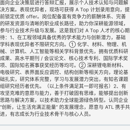
面向企业决策层进行答辩汇报，展示个人技术认知与问题解
决方案。表现优异者，现场可获得 A Top 计划录用意向，提
前锁定优质 offer。岗位配备富有竞争力的薪酬体系、完善
的研发资源与清晰的职业成长路径，助力你深耕能源领域，
参与行业技术升级与发展。这是我们对 A Top 人才的核心期
待：1、在工程领域具备优秀的学术能力与创新潜力，基础
学科表现优异者不限研究方向。① 化学、材料、物理、机
械、计算机、人工智能等相关学科背景优先，拥有优质科研
成果、高水平期刊 / 会议论文、核心技术专利、国际学术奖
项、国际知名赛事获奖经历等均可。② 深耕锂电新材料、
电极研究、表界面反应调控、结构创新等相关方向，理论基
础扎实，研究体系完整，学习与发展潜力突出，有知名课题
组研究经历者优先。（以上条件满足其一即可报名）2、有
攻坚克难的意愿与能力，善于打破固有思维，能够提出创新
思路与解决方案，以技术助力全球能源绿色转型。认同企业
“创新，让生活充满正能量” 的发展理念，愿意与 ATL 携手共
进，有志成长为行业技术骨干与核心人员。