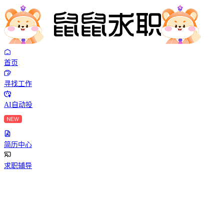
首页
寻找工作
AI自动投
简历中心
求职辅导