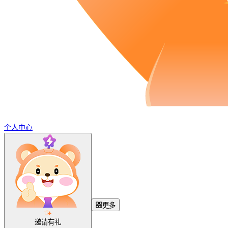
个人中心
更多
邀请有礼