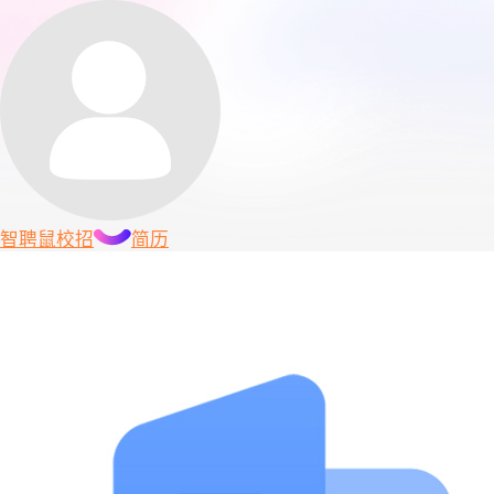
智聘鼠
校招
简历