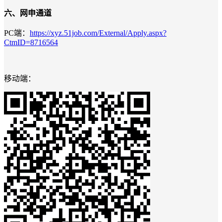
六、网申通道
PC端：
https://xyz.51job.com/External/Apply.aspx?
CtmID=8716564
移动端：