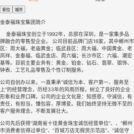
职位
城市
金泰福珠宝集团简介
金泰福珠宝创立于
1992年，总部在深圳，是一家集多品
牌融合的零售型企业。 公司目前品牌门店16家，其中郴州市
区：周大福，老庙黄金；临武县区：周大福、中国黄金、老
凤祥、金泰福、临武金店、周六福；长沙市区：六福、潮宏
基等。目前主要业务有：黄金、铂金、钻石、翡翠、银饰、
钟表、工艺礼品零售及个性订制服务。
公司自创办以来，一直秉承
“诚信为本、客户第一、服务至
上”的经营理念，历经33年的风雨历程，树立了良好的企业
形象和业界口碑。公司的企业文化是：知感恩，守诚信，有
责任，有担当，懂包容，厚博爱。我们始终坚持无微不至的
客户服务理念，不断发展壮大。
公司先后获得
“湖南省十佳黄金珠宝诚信经营单位”、、“郴州
市消费者信得过单位”、“百城万店无假货示范店”、“诚信守