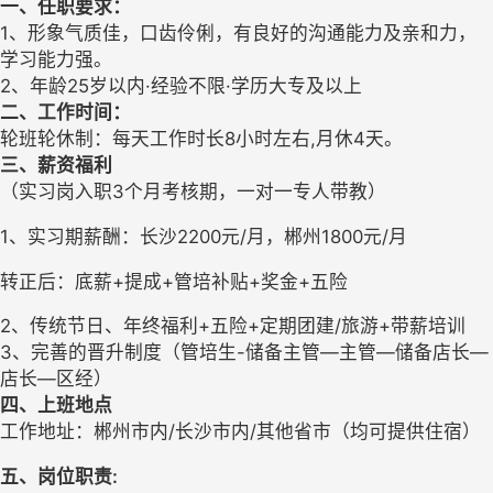
一、任职要求：
1、形象气质佳，口齿伶俐，有良好的沟通能力及亲和力，
学习能力强。
2、年龄25岁以内
·经验不限·学历大专及以上
二、工作时间：
轮班轮休制：每天工作时长
8小时左右,月休4天。
三、薪资福利
（实习岗入职
3个月考核期，一对一专人带教）
1、实习期薪酬：长沙2200元/月，郴州1800元/月
转正后：底薪
+提成+管培补贴+奖金+五险
2、传统节日、年终福利+五险+定期团建/旅游+带薪培训
3、完善的晋升制度（
管培生
-储备主管—主管—储备店长—
店长—区经）
四、上班地点
工作地址：郴州市内
/长沙市内/其他省市（均可提供住宿）
五、
岗位职责
: