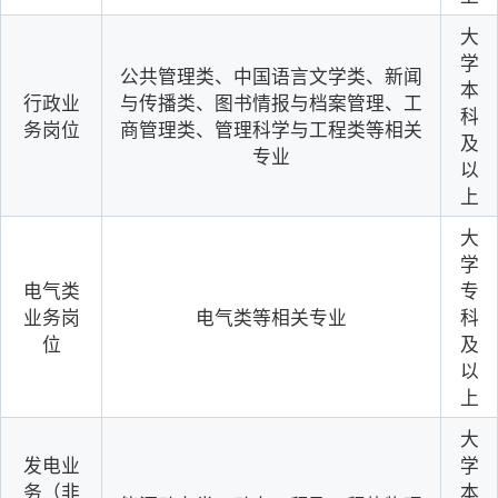
大
学
公共管理类、中国语言文学类、新闻
本
行政业
与传播类、图书情报与档案管理、工
科
务岗位
商管理类、管理科学与工程类等相关
及
专业
以
上
大
学
电气类
专
业务岗
电气类等相关专业
科
位
及
以
上
大
发电业
学
务（非
本