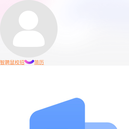
智聘鼠
校招
简历