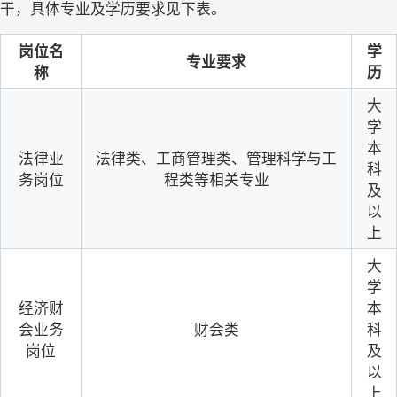
干，具体专业及学历要求见下表。
岗位名
学
专业要求
称
历
大
学
本
法律业
法律类、工商管理类、管理科学与工
科
务岗位
程类等相关专业
及
以
上
大
学
经济财
本
会业务
财会类
科
岗位
及
以
上