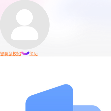
智聘鼠
校招
简历