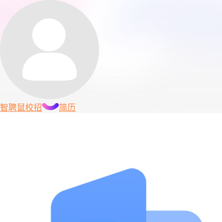
智聘鼠
校招
简历