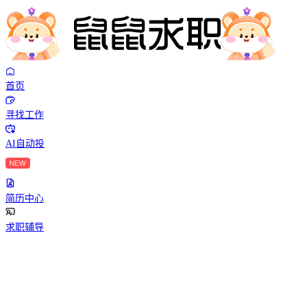
首页
寻找工作
AI自动投
简历中心
求职辅导