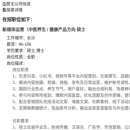
暂无公司信息
简章详情
在招职位如下：
新媒体运营（中医养生 / 健康产品方向 硕士
工作城市：长沙
薪资：8k-10k
学历要求：硕士,博士
岗位性质：全职
岗位描述：
岗位职责
1、负责抖音、小红书、视频号等平台内容策划、文案撰写、选题
2、跟进内容拍摄、剪辑、排版、发布及日常运营，维护账号调性
3、跟踪行业热点、养生节气、用户喜好，输出合规科普、场景种
4、参与内容矩阵规划、爆款内容复盘，优化选题及创作逻辑，提
5、配合营销团队完成活动文案、海报文案、社群素材、线下活动
6、定期做数据统计、竞品账号分析，输出运营复盘报告与优化建
任职要求
1、硕士应届毕业生，新闻传播、汉语言、广告学、市场营销、公