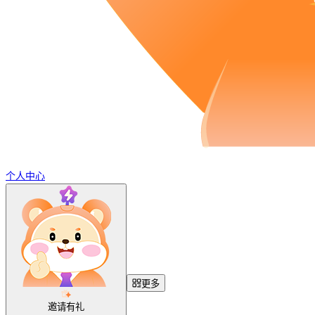
个人中心
更多
邀请有礼