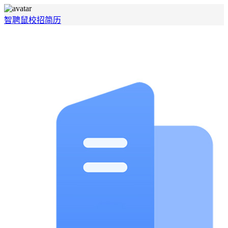
智聘鼠
校招
简历