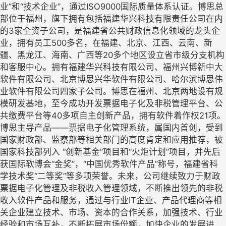
业”和“技术企业”，通过ISO9000国际质量体系认证。博思总
部位于福州，旗下拥有包括福建华兴科技有限责任公司在内
的3家全资子公司，是福建省公共财政信息化领域的龙头企
业，拥有员工500多名，在福建、北京、江西、云南、新
疆、黑龙江、海南、广西等20多个地区设立省市级分支机构
和客服中心。拥有福建华兴科技有限公司、福州兴博新中大
软件有限公司、北京博思兴华软件有限公司、哈尔滨博思伟
业软件有限公司四家子公司。博思在福州、北京两地设有规
模研发基地，至今成功开发票据电子化及非税管理平台、公
共缴费平台等40多项自主创新产品，拥有软件着作权21项。
博思主导产品——票据电子化管理系统，属国内首创，受到
国家财政部、监察部等相关部门的高度肯定和应用推荐，被
国家科技部列入 “创新基金”项目和“火炬计划”项目，并先后
获国际软博会“金奖”，“中国优秀软件产品”称号，福建省科
学技术奖“二等奖”等多项荣誉。未来，公司继续致力于财政
票据电子化管理及非税收入管理领域，不断推出领先的非税
收入软件产品和服务，通过与行业IT企业、产品代理商等相
关企业建立技术、市场、资本的合作关系，加强技术、行业
经验和市场互补，不断拓展市场份额，加快企业的发展进