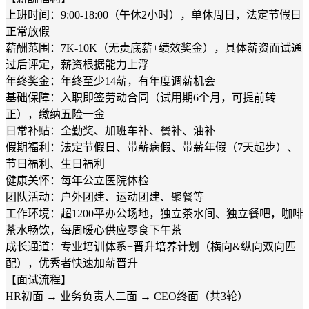
上班时间：9:00-18:00（午休2小时），单休周日，法定节假日
正常放假
薪酬范围：7K-10K（无责底薪+绩效奖金），具体薪资面试通
过后评定，薪资根据能力上浮
年终奖金：年终至少14薪，有年度调薪机会
基础保障：入职即签劳动合同（试用期6个月，可提前转
正），缴纳五险一金
日常补贴：全勤奖、加班车补、餐补、油补
假期福利：法定节假日、带薪病假、带薪年假（7天起步）、
节日福利、生日福利
健康关怀：每年公立医院体检
团队活动：户外团建、运动团建、聚餐等
工作环境：超1200平办公场地，独立茶水间、独立餐吧，咖啡
茶水畅饮，每周暖心供应零食下午茶
成长通道：专业培训体系+晋升培养计划（横向&纵向双向匹
配），优秀者快速加薪晋升
【面试流程】
HR初面 → 业务负责人二面 → CEO终面（共3轮）