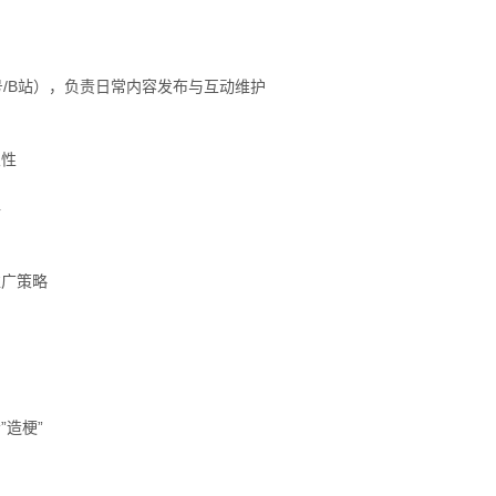
号/B站），负责日常内容发布与互动维护
向
业性
格
推广策略
造梗”