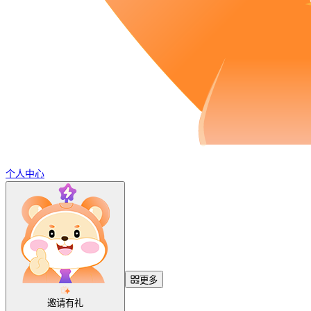
个人中心
更多
邀请有礼