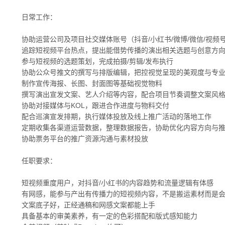
日常工作：
协助运营公司及项目社交媒体账号（抖音/小红书/微博/微信/视频
追踪短视频平台热点，提出能借势传播的演出相关选题与创意方
参与短视频的选题策划，完成拍摄/剪辑/发布执行
协助公众号推文的撰写与排版编辑，把控视觉呈现的美观度与专
制作宣传海报、长图、封面图等基础视觉物料
撰写演出宣发文案、艺人介绍等内容，配合项目节奏调整文案风
协助对接媒体与KOL，跟进合作进度与物料交付
配合巡演宣发排期，执行媒体投放及线上推广活动的落地工作
定期收集各渠道运营数据，整理数据报告，协助优化内容方向与
协助票务平台的推广资源沟通与素材投放
任职要求：
短视频重度用户，对抖音/小红书的内容趋势和流量逻辑有体感
有网感，能参与产出有传播力的短视频内容，不是搬运素材而是会”
文案底子好，正经通稿和网感文案都能上手
具备基本的审美素养，有一定的色彩搭配和版式感知能力