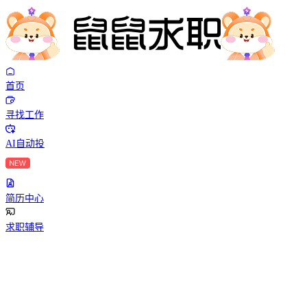
首页
寻找工作
AI自动投
简历中心
求职辅导