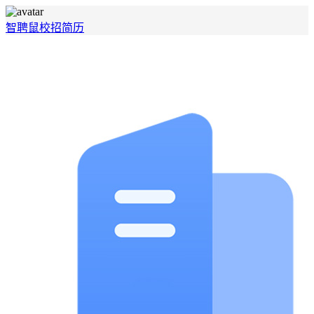
智聘鼠
校招
简历