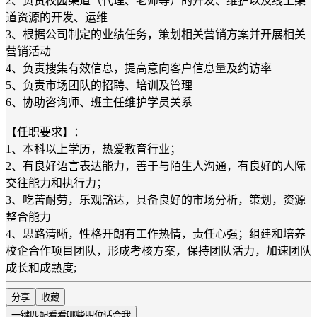
2、负责校园渠道（代理、老师等）的开发、维护以及线上渠
道资源的开发、运维
3、根据公司制定的业绩任务，策划相关营销方案并开展相关
营销活动
4、负责搜集有效信息，提高意向客户信息量及约访率
5、负责市场团队的招聘、培训及管理
6、协助咨询师、班主任维护学员关系
【任职要求】：
1、本科以上学历，热爱教育行业；
2、有良好语言表达能力，善于与陌生人沟通，有良好的人际
交往能力和执行力；
3、吃苦耐劳，乐观豁达，具备良好的市场分析，策划，资源
整合能力
4、思路清晰，性格开朗有工作热情，责任心强；组建和培养
校企合作项目团队，形成考核方案，保持团队活力，加速团队
成长和成熟度;
分享
收藏
一键匹配
看看哪些职位适合我