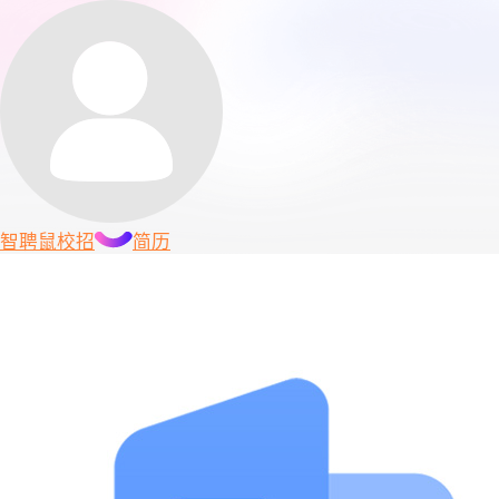
智聘鼠
校招
简历