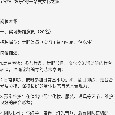
+
食宿
+
娱乐”的一站式文化之旅。
岗位介绍
一、
实习舞蹈演员
（
20
名
）
招聘岗位：舞蹈演员（
实习工资
4
K-
6
K
，包吃住）
岗位描述：
1.
舞台表演：参与舞剧、舞蹈节目、文化交流活动等的舞台
表演，准确诠释编导的艺术意图；
2.
日常排练：按时参加日常基本功训练、剧目排练、走台合
光及彩排，保持良好的身体状态与艺术表现力；
3.
形象维护：在演出中配合化妆、服装、道具等环节，维护
良好的舞台形象；
4.
团队协作：与编导、舞伴、灯光音响、后台团队密切配