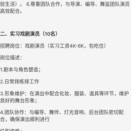
验生活）。 
6.
尊重团队合作，与导演、编导、舞监团队演员
高效配合。
二
、
实习戏剧演员
（
10
名
）
招聘岗位
：戏剧演员（
实习工资
4
K-
6
K
，包吃住）
岗位描述：
1.
剧本与角色塑造；
2.
日常排练排工作
3.
形象维护：在演出中配合化妆、服装、道具等环节，维护
良好的舞台形象；
4.
团队协作：与编导、舞伴、灯光音响、后台团队密切配
合，确保演出顺利进行