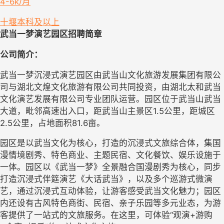
4-6k/月
十堰
本科及以上
武当一梦演艺园区
招聘简章
公司简介：
武当一梦沉浸式演艺园区由武当山文化旅游发展集团有限公
司与湖北文煌文化旅游有限公司共同投资，由湖北太和武当
文化演艺发展有限公司专业团队运营。园区位于武当山武当
大道，毗邻高速出入口，距武当山主景区
1.5
公里，距城区
2.5
公里，占地面积
81.6
亩。
园区是以武当文化为核心，打造的沉浸式文旅综合体，集国
漫情境剧秀、特色商业、主题民宿、文化餐饮、娱乐设施于
一体。园区以《武当一梦》全景融合国漫剧秀为核心，同步
打造沉浸式伴筵演艺《大话武当》，以及多个巡游式微演
艺，通过沉浸式互动体验，让游客感受武当文化魅力；园区
内还设有古风特色商街、民宿、亲子乐园等多元业态，为游
客提供了一站式的文旅服务。在这里，可体验
“观演
+
游购