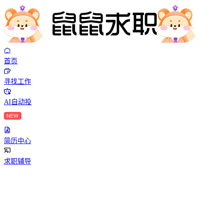
首页
寻找工作
AI自动投
简历中心
求职辅导