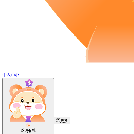
个人中心
更多
邀请有礼