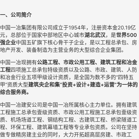
一、
公司简介
中国一冶集团有限公司成立于
1954
年，注册资本金
20.19
亿
元，总部位于国家中部地区中心城市
湖北武汉
，
是
世界
500
强企业
中国五矿旗下核心骨干子企业，是以
工程总承包、房
地产开发、装备制造为主营业务的大型综合企业集团
。
中国一冶现拥有
公路工程、市政公用工程、建筑工程和冶金
工程
四项施工总承包特级资质以及公路、市政、建筑、人防
和冶金行业五项甲级设计资质，是全国为数不多的
“四特五
甲”资质大型
建筑央企和集
“投资+设计+建造+运营”
为一体的
综合服务商。
中国一冶
建安公司是中国一冶所属核心主力单位。拥有建筑
工程施工总承包壹级资质、市政公用工程施工总承包壹级资
质、机场场道工程、钢结构工程、古建筑工程、桥梁隧道工
程、环保
工程、建筑幕墙工程等专业承包资质。公司在坚持
做专做精房建主业的同时，大力开拓超高层房建、市政工