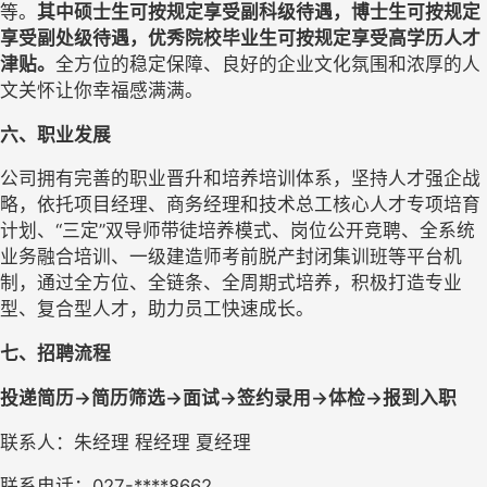
等。
其中硕士生可按规定享受副科级待遇，博士生可按规定
享受副处级待遇
，优秀院校毕业生可按规定享受高学历人才
津贴。
全方位的稳定保障、良好的企业文化氛围和浓厚的人
文关怀让你幸福感满满。
六、职业发展
公司拥有完善的职业晋升和培养培训体系，坚持人才强企战
略，依托项目经理、商务经理和技术总工核心人才专项培育
计划、
“三定”双导师带徒培养模式、岗位公开竞聘、全系统
业务融合培训、一级建造师考前脱产封闭集训班等平台机
制，通过全方位、全链条、全周期式培养，积极打造专业
型、复合型人才，助力员工快速成长。
七
、招聘流程
投递简历
→简历筛选→
面试
→签约录用→
体检
→
报到入职
联系人：朱
经理
程
经理
夏经理
联系电话：
027-****8662