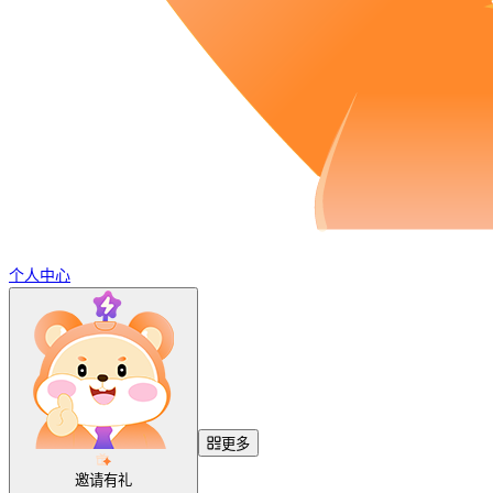
个人中心
更多
邀请有礼