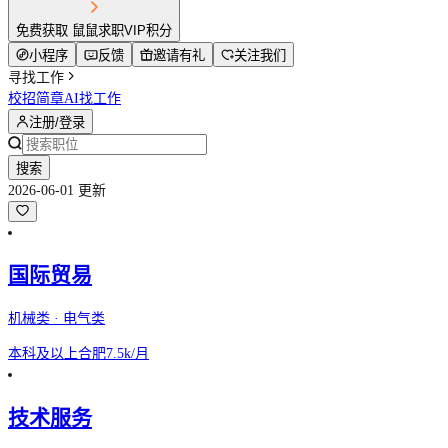
免费获取 鼠鼠求职VIP积分
小程序
反馈
邀请有礼
关注我们
寻找工作
校招简章
AI找工作
注册/登录
搜索
2026-06-01 更新
国际贸易
机械类 · 电气类
本科及以上
合肥
7.5k/月
技术服务