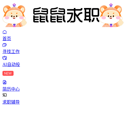
首页
寻找工作
AI自动投
简历中心
求职辅导