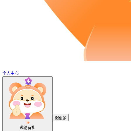
个人中心
更多
邀请有礼