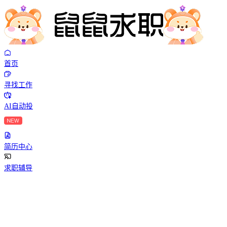
首页
寻找工作
AI自动投
简历中心
求职辅导