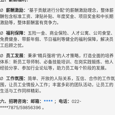
Ø
薪酬激励：
“基于贡献进行分配”的薪酬激励理念，整体薪
酬包含标准工资、津贴补贴、年度奖金、项目奖金和中长期
激励等，整体薪酬富有竞争力。
Ø
福利保障：
五险一金、商业保险、人才公寓、公司食堂、
免费健身、带薪年假、节日福利等健全的福利保障，解决员
工后顾之忧。
Ø
员工发展
：秉承“精兵强将”的人才策略，打造全面的培养
体系：新员工导师制、必备技能培训、在岗实践锻炼、他人
经验分享、参加行业论坛等，助力员工每个阶段的发展。
Ø
工作氛围：
简单、开放的人际关系，互信、合作的工作氛
围，让员工全情投入工作；丰富多彩的团队活动，让员工的
生活与工作同样精彩。
六、招聘咨询：邮箱：
****
；
电话：
022-
****7875/59856396 
。