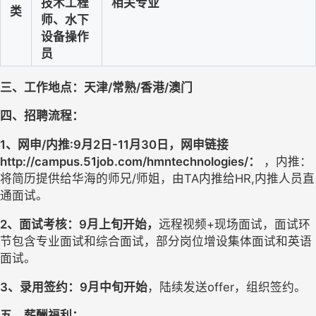
技术工程
相关专业
类
师、水下
设备操作
员
三、工作地点：
天津/常熟/香港/澳门
四、招聘流程：
1
、网申/内推:9月2日-11月30日，
网申链接
http://campus.51job.com/hmntechnologies/
：
，内推：
将简历提供给华海的师兄/师姐，由TA内推给HR,内推人员直
通面试。
2
、面试考核：9月上旬开始，
远程视频+现场面试，面试环
节包含
专业面试和综合面试，部分岗位增设集体面试和英语
面试。
3
、录用签约：9月中旬开始
，陆续发送offer，组织签约。
五
、薪酬福利：