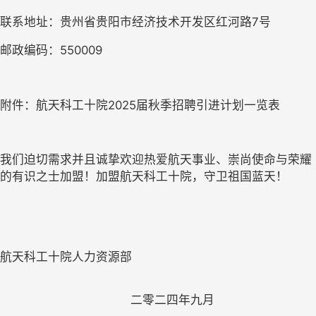
联系地址：贵州省贵阳市经济技术开发区红河路
7
号
邮政编码：
550009
附件：航天科工十院
2025
届秋季招聘引进计划一览表
我们迫切需求并且诚挚欢迎热爱航天事业、崇尚使命与荣耀
的有识之士加盟！加盟航天科工十院，守卫祖国蓝天！
航天科工十院人力资源部
二
零
二四年九月