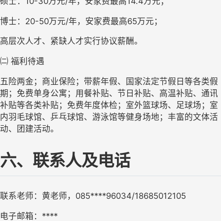
硕士：
10-30
万元
/
年，安家费最高
14.4
万元；
博士：
20-50
万元
/
年，安家费最高
65
万元；
高层次人才、紧缺人才实行协议薪酬。
㈡
福利待遇
五险两金；商业保险；带薪年假、国家法定节假日等各类假
期；免费单身公寓；用餐补贴、节日补贴、高温补贴、通讯
补贴等各类补贴；免费年度体检；室外篮球场、足球场；室
内羽毛球馆、乒乓球馆、游泳馆等健身场地；丰富的文体活
动、团建活动。
六、联系人及电话
联系老师：黄老师，
085****96034/18685012105
电子邮箱：
****