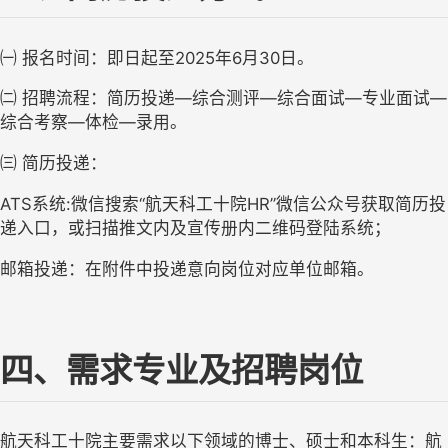
㈠
报名时间：即日起至
2025
年
6
月
30
日。
㈡
招聘流程：简历投递
—综合测评—综合面试—专业面试—
综合考察—体检—录用。
㈢
简历投递：
ATS
系统
:
微信搜索“航天科工十院
HR
”微信公众号获取简历投
递入口，或扫描推文内及宣传册内二维码登陆系统；
邮箱投递：在附件中投递意向岗位对应单位邮箱。
四、需求专业及招聘岗位
航天科工十院主要需求以下领域的博士、硕士和本科生：航