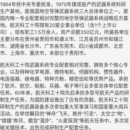
1964年经中央专委批准，1970年建成投产的武器系统科研
生产基地，是我国地空导弹武器系统三大总体单位之一，是
国内唯一专业配套相对完整的地空导弹武器系统战略后方基
地。航天科工十院辖有20家企事业单位（含1个上市公
司），现有职工1.5万余人，资产总额350亿元，所属各单位
主要分布在贵州省贵阳市和遵义市、江苏省苏州市和镇江
市、湖南省长沙市、广东省东莞市、四川省成都市、北京
市、上海市、重庆市，本部位于贵阳市。
航天科工十院武器系统专业配套相对完整，拥有多个核心专
业，以及特种化学电源、微特电机、伺服机构、惯性器件、
电连接器、继电器、特种方舱、精密齿轮等优势产品。承担
了航天、航空、船舶、兵器、电子等行业多家总体单位配套
任务。
60年来，航天科工十院先后承担多型号航天产品的研
制生产任务，为国防建设做出了应有的贡献。航天科工十院
研制生产的武器装备多次参加重大军事演习和国家重大阅兵
活动。在举世瞩目的“神舟”飞天、舱外“行走”、太空之“吻”、
“嫦娥”奔月、蟾宫“漫步”、“火星探测”等航天任务中，多次突
破关键技术，出色完成研制生产配套任务。